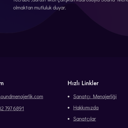
olmaktan mutluluk duyar.
im
Hızlı Linkler
soundmenajerlik.com
Sanatçı Menajerliği
Hakkımızda
32 797 6891
Sanatçılar