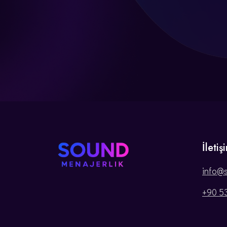
İletiş
info@
+90 5