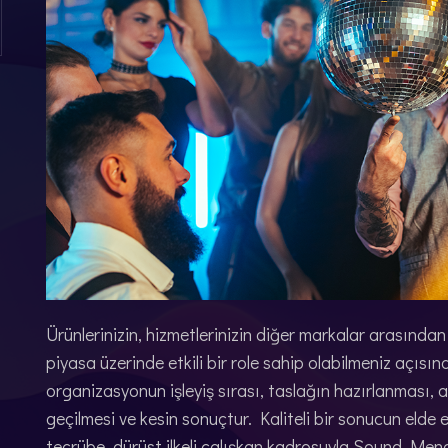
Ürünlerinizin, hizmetlerinizin diğer markalar arasından
piyasa üzerinde etkili bir role sahip olabilmeniz açısı
organizasyonun işleyiş sırası, taslağın hazırlanması, 
geçilmesi ve kesin sonuçtur. Kaliteli bir sonucun elde
tecrübe ,dürüst ilkeli çalışkan kadrosuyla Sound Mena