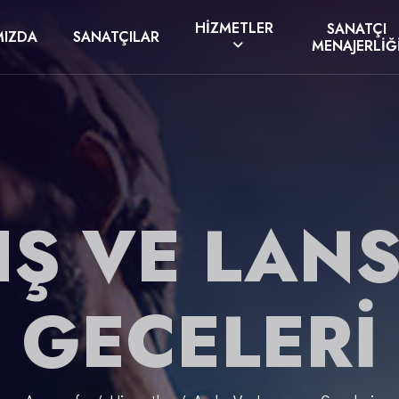
HIZMETLER
SANATÇI
MIZDA
SANATÇILAR
MENAJERLIĞ
IŞ VE LA
GECELERI