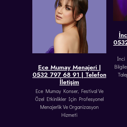
İn
0532
İnci
Ece Mumay Menajeri |
Bilgi
0532 797 68 91 | Telefon
Tale
İletişim
Ece Mumay Konser, Festival Ve
Özel Etkinlikler Için Profesyonel
Menajerlik Ve Organizasyon
Hizmeti