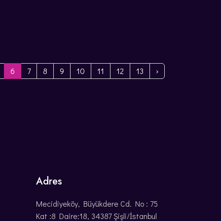
6
7
8
9
10
11
12
13
›
Adres
Mecidiyeköy, Büyükdere Cd. No : 75
Kat :8 Daire:18, 34387 Şişli/İstanbul