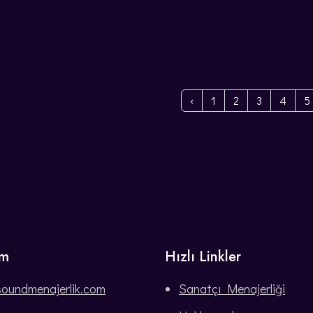
‹
1
2
3
4
5
im
Hızlı Linkler
soundmenajerlik.com
Sanatçı Menajerliği