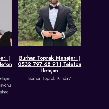
ri |
Burhan Toprak Menajeri |
lefon
0532 797 68 91 | Telefon
İletişim
etişim
Burhan Toprak Kimdir?
asyonu
işime