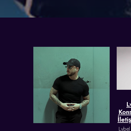
L
Kons
İlet
Lvbel