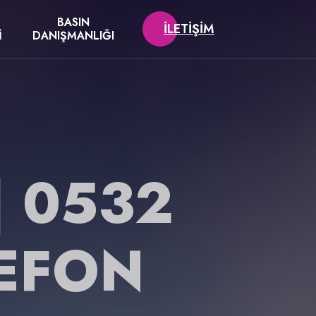
BASIN
İLETIŞIM
I
DANIŞMANLIĞI
| 0532
LEFON