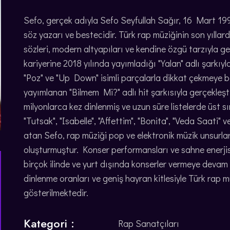
Sefo, gerçek adıyla Sefo Seyfullah Sağır, 16 Mart 1
söz yazarı ve bestecidir. Türk rap müziğinin son yıllar
sözleri, modern altyapıları ve kendine özgü tarzıyla gen
kariyerine 2018 yılında yayımladığı "Yalan" adlı şarkıy
"Poz" ve "Up Down" isimli parçalarla dikkat çekmeye baş
yayımlanan "Bilmem Mi?" adlı hit şarkısıyla gerçekleşti
milyonlarca kez dinlenmiş ve uzun süre listelerde üst s
"Tutsak", "Isabelle", "Affettim", "Bonita", "Veda Saati" 
atan Sefo, rap müziği pop ve elektronik müzik unsurla
oluşturmuştur. Konser performansları ve sahne enerjis
birçok ilinde ve yurt dışında konserler vermeye devam 
dinlenme oranları ve geniş hayran kitlesiyle Türk rap m
gösterilmektedir.
Kategori :
Rap Sanatçıları