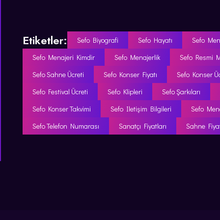
Etiketler:
Sefo Biyografi
Sefo Hayatı
Sefo Men
Sefo Menajeri Kimdir
Sefo Menajerlik
Sefo Resmi M
Sefo Sahne Ücreti
Sefo Konser Fiyatı
Sefo Konser Üc
Sefo Festival Ücreti
Sefo Klipleri
Sefo Şarkıları
Sefo Konser Takvimi
Sefo Iletişim Bilgileri
Sefo Mena
Sefo Telefon Numarası
Sanatçı Fiyatları
Sahne Fiyat