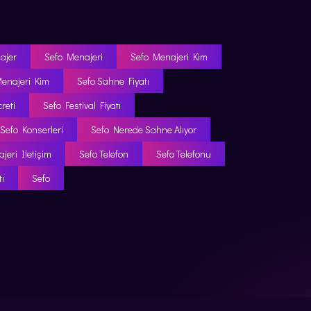
ajer
Sefo Menajeri
Sefo Menajeri Kim
enajeri Kim
Sefo Sahne Fiyatı
reti
Sefo Festival Fiyatı
Sefo Konserleri
Sefo Nerede Sahne Alıyor
jeri Iletişim
Sefo Telefon
Sefo Telefonu
ı
Sefo