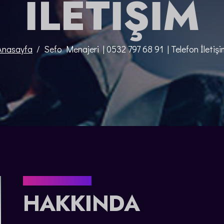
İLETIŞIM
Anasayfa
Sefo Menajeri | 0532 797 68 91 | Telefon İletişi
RAP SANATÇILARI
HAKKINDA