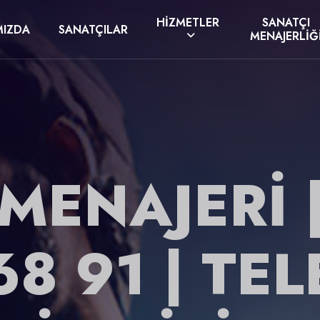
HIZMETLER
SANATÇI
MIZDA
SANATÇILAR
MENAJERLIĞ
MENAJERI 
68 91 | TE