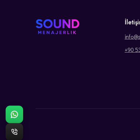
İletiş
info@
+90 5
WhatsApp: Bize ulaşın
Telefon: Hemen ara