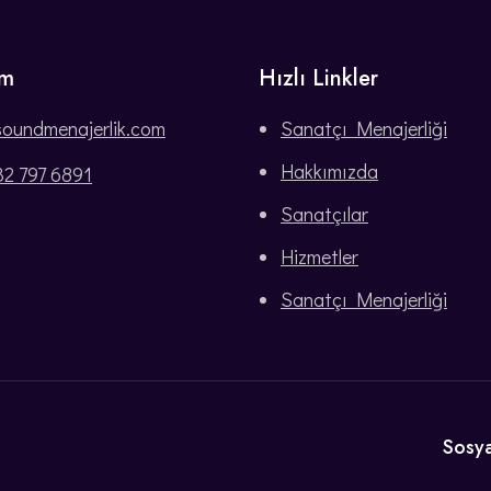
im
Hızlı Linkler
soundmenajerlik.com
Sanatçı Menajerliği
Hakkımızda
32 797 6891
Sanatçılar
Hizmetler
Sanatçı Menajerliği
Sosya