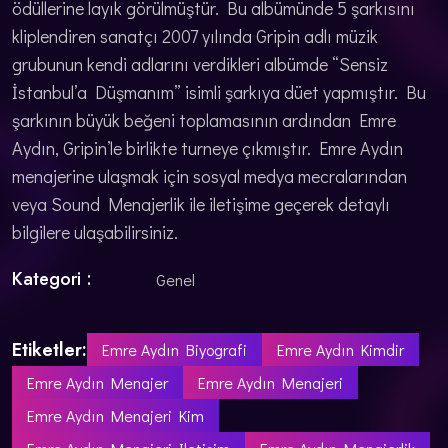
ödüllerine layık görülmüştür. Bu albümünde 5 şarkısını
kliplendiren sanatçı 2007 yılında Gripin adlı müzik
grubunun kendi adlarını verdikleri albümde “Sensiz
İstanbul’a Düşmanım” isimli şarkıya düet yapmıştır. Bu
şarkının büyük beğeni toplamasının ardından Emre
Aydın, Gripin’le birlikte turneye çıkmıştır. Emre Aydın
menajerine ulaşmak için sosyal medya mecralarından
veya Sound Menajerlik ile iletişime geçerek detaylı
bilgilere ulaşabilirsiniz.
Kategori :
Genel
Etiketler:
Emre Aydın Biyografi
Emre Aydın Kimdir
Emre Aydın Menajer
Emre Aydın Menajeri
Emre Aydın Menajeri Kim