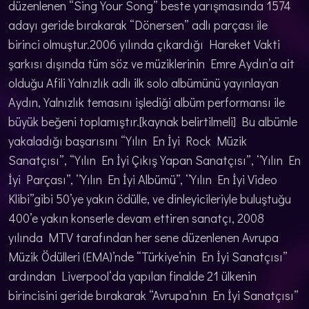
düzenlenen “Sing Your Song” beste yarışmasında 1574
adayı geride bırakarak “Dönersen” adlı parçası ile
birinci olmuştur.2006 yılında çıkardığı Hareket Vakti
şarkısı dışında tüm söz ve müziklerinin Emre Aydın’a ait
olduğu Afili Yalnızlık adlı ilk solo albümünü yayınlayan
Aydın, Yalnızlık temasını işlediği albüm performansı ile
büyük beğeni toplamıştır.[kaynak belirtilmeli] Bu albümle
yakaladığı başarısını “Yılın En İyi Rock Müzik
Sanatçısı”, “Yılın En İyi Çıkış Yapan Sanatçısı”, ‘’Yılın En
İyi Parçası’’, ‘’Yılın En İyi Albümü’’, ‘’Yılın En İyi Video
Klibi’’gibi 50’ye yakın ödülle, ve dinleyicileriyle buluştuğu
400’e yakın konserle devam ettiren sanatçı, 2008
yılında MTV tarafından her sene düzenlenen Avrupa
Müzik Ödülleri (EMA)’nde “Türkiye’nin En İyi Sanatçısı”
ardından Liverpool‘da yapılan finalde 21 ülkenin
birincisini geride bırakarak “Avrupa’nın En İyi Sanatçısı”