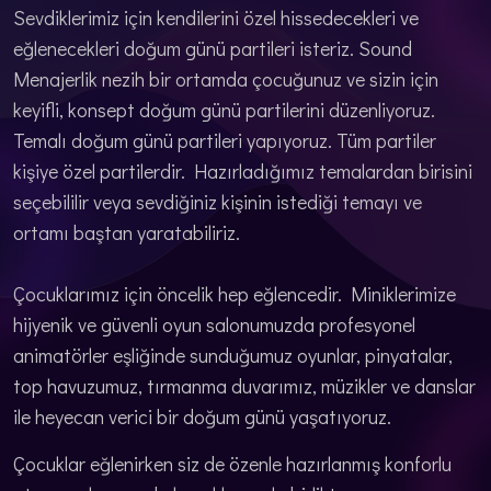
Sevdiklerimiz için kendilerini özel hissedecekleri ve
eğlenecekleri doğum günü partileri isteriz. Sound
Menajerlik nezih bir ortamda çocuğunuz ve sizin için
keyifli, konsept doğum günü partilerini düzenliyoruz.
Temalı doğum günü partileri yapıyoruz. Tüm partiler
kişiye özel partilerdir. Hazırladığımız temalardan birisini
seçebililir veya sevdiğiniz kişinin istediği temayı ve
ortamı baştan yaratabiliriz.
Çocuklarımız için öncelik hep eğlencedir. Miniklerimize
hijyenik ve güvenli oyun salonumuzda profesyonel
animatörler eşliğinde sunduğumuz oyunlar, pinyatalar,
top havuzumuz, tırmanma duvarımız, müzikler ve danslar
ile heyecan verici bir doğum günü yaşatıyoruz.
Çocuklar eğlenirken siz de özenle hazırlanmış konforlu